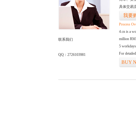
具体交易
我要
Process Ov
4.cn is a w
million RMB
联系我们
5 workdays
For detaile
QQ：2726103981
BUY 